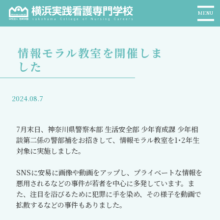
MENU
情報モラル教室を開催しま
した
2024.08.7
7
月末日、神奈川県警察本部 生活安全部 少年育成課 少年相
談第二係の警部補をお招きして、情報モラル教室を
1
･
2
年生
対象に実施しました。
SNS
に安易に画像や動画をアップし、プライベートな情報を
悪用されるなどの事件が若者を中心に多発しています。ま
た、注目を浴びるために犯罪に手を染め、その様子を動画で
拡散するなどの事件もありました。